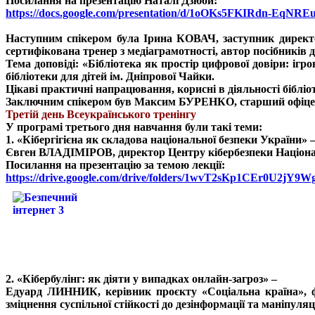
Посилання на презентацію Наталі Дзюби:
https://docs.google.com/presentation/d/1oOKs5FKIRdn-EqNREu
Наступним спікером була Ірина КОВАЧ, заступник директор
сертифікована тренер з медіаграмотності, автор посібників д
Тема доповіді: «Бібліотека як простір цифрової довіри: ігр
бібліотеки для дітей ім. Дніпрової Чайки.
Цікаві практичні напрацювання, корисні в діяльності бібліо
Заключним спікером був Максим БУРЕНКО, старший офіцер с
Третій день Всеукраїнського тренінгу
У програмі третього дня навчання були такі теми:
1. «Кібергігієна як складова національної безпеки України» 
Євген ВЛАДІМІРОВ, директор Центру кібербезпеки Націонал
Посилання на презентацію за темою лекції:
https://drive.google.com/drive/folders/1wvT2sKp1CEr0U2j
2. «Кібербулінг: як діяти у випадках онлайн-загроз» –
Едуард ЛИННИК, керівник проєкту «Соціальна країна», фах
зміцнення суспільної стійкості до дезінформації та маніпуляц