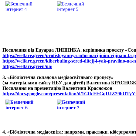
Посилання від Едуарда ЛИННИКА, керівника проєкту «Соціал
https://welfare.green/protistoyannya-informacijjnim-vijjnam-ta-
https://welfare.green/kiberbuling-sered-ditejj-i-yak-pravilno-na-
https://welfare.green/ua/
3. «Бібліотечна складова медіаосвітнього процесу» –
(за матеріалами сайту НБУ для дітей) Валентина КРАСНОЖОН
Посилання на презентацію Валентини Красножон
https://docs.google.com/presentation/d/1GtIcFFGqUJZ29hOTy
4. «Бібліотечна медіаосвіта: напрями, практики, кіберграмот