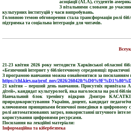
асоціації (ALA), студентів америк
З вітальними словами до учасни
культурних інституцій у часи випробувань.
Головною темою обговорення стала трансформація ролі бібліо
підтримка та соціальна інтеграція для читачів.
Всеук
21-23 квітня 2026 року методисти Харківської обласної бі
«Безпечний інтернет у бібліотечному середовищі: практичні 
З програмою навчання можна ознайомитися за посиланням на 
https://chl.kiev.ua/prof_nov/2026/260420/%D0%9
21 квітня – перший день навчання. Присутніх привітала А
дітей», кандидат культурології, яка наголосила на ролі бібл
Навчальний блок тренінгу відкрив Дмитро КАСАТКІН, 
природокористування України, доцент, кандидат педагогіч
ключовими принципами безпечної поведінки в цифровому се
ролі автоматизованих загроз, використанні штучного інтеле
користування цифровими ресурсами.
Посилання на лекційні матеріали:
Інформаційна та кібербезпека