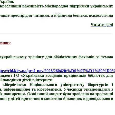
України.
ідкресливши важливість міжнародної підтримки українських
лише простір для читання, а й фізична безпека, психологічна
Читати далі
овищі:
еукраїнському тренінгу для бібліотечних фахівців за темою
ttps://chl.kiev.ua/prof_nov/2026/260420/%D0%9F%D
дент ГО «Українська асоціація працівників бібліотек для
 поведінки дітей в інтернеті.
бербезпеки Національного університету біоресурсів і
, інформаційної та кібербезпеки. Учасники ознайомилися з
х поширення. Особливий акцент було зроблено на зростанні
ання у дітей критичного мислення й навичок відповідального