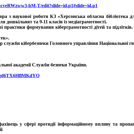
cveRWzww3-bM-T/edit?slide=id.p1#slide=id.p1
а з наукової роботи КЗ «Херсонська обласна бібліотека для
ля дошкільнят та 9-11 класів із медіаграмотності.
ові практики формування кіберграмотності дітей та підлітків
тек».
лужби кібербезпеки Головного управління Національної гва
–
ьної академії Служби безпеки України.
Y9Wgd6TX6HflMKdYO
івець у сфері протидії інформаційному впливу та пропаган
ії