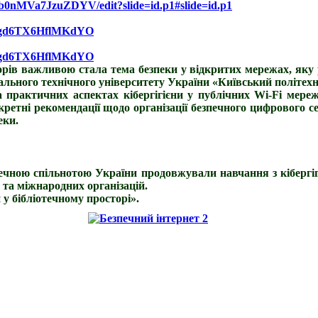
wb0nMVa7JzuZDYV/edit?slide=id.p1#slide=id.p1
Y9Wgd6TX6HflMKdYO
Y9Wgd6TX6HflMKdYO
сторів важливою стала тема безпеки у відкритих мережах, я
нального технічного університету України «Київський політехн
 практичних аспектах кібергігієни у публічних Wi-Fi мережа
нкретні рекомендації щодо організації безпечного цифрового 
еки.
іотечною спільнотою України продовжували навчання з кібергі
 та міжнародних організацій.
у бібліотечному просторі».