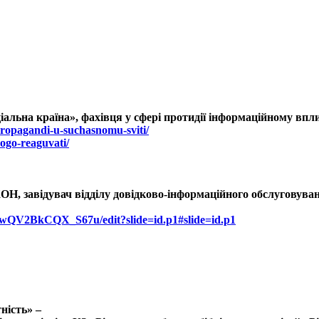
ьна країна», фахівця у сфері протидії інформаційному впли
propagandi-u-suchasnomu-sviti/
nogo-reaguvati/
, завідувач відділу довідково-інформаційного обслуговуван
YwQV2BkCQX_S67u/edit?slide=id.p1#slide=id.p1
ність» –