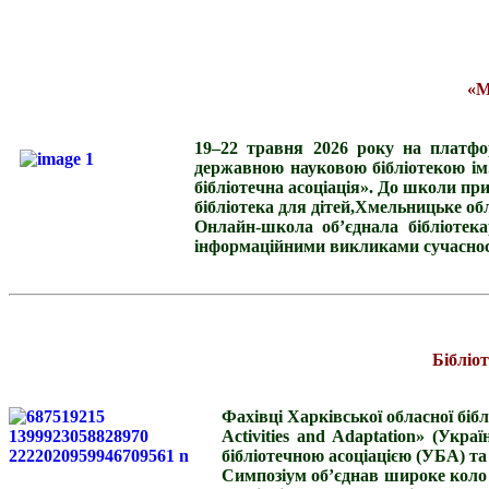
«М
19–22 травня 2026 року на платфо
державною науковою бібліотекою ім.
бібліотечна асоціація». До школи пр
бібліотека для дітей,Хмельницьке обл
Онлайн-школа об’єднала бібліотека
інформаційними викликами сучаснос
Бібліо
Фахівці Харківської обласної біб
Activities and Adaptation» (Укра
бібліотечною асоціацією (УБА) та
Симпозіум об’єднав широке коло 