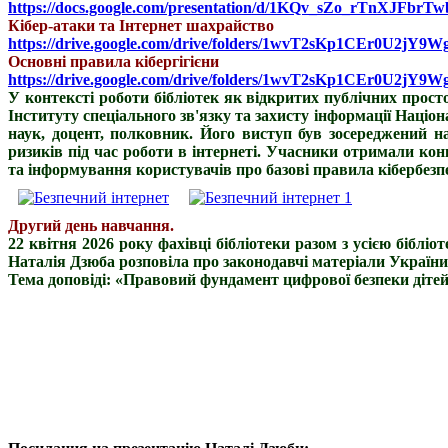
https://docs.google.com/presentation/d/1KQv_sZo_rTnXJFbrT
Кібер-атаки та Інтернет шахрайство
https://drive.google.com/drive/folders/1wvT2sKp1CEr0U2j
Основні правила кібергігієни
https://drive.google.com/drive/folders/1wvT2sKp1CEr0U2j
У контексті роботи бібліотек як відкритих публічних про
Інституту спеціального зв'язку та захисту інформації Націо
наук, доцент, полковник. Його виступ був зосереджений на
ризиків під час роботи в інтернеті. Учасники отримали ко
та інформування користувачів про базові правила кібербезп
Другий день навчання.
22 квітня 2026 року фахівці бібліотеки разом з усією бібл
Наталія Дзюба розповіла про законодавчі матеріали України
Тема доповіді: «Правовий фундамент цифрової безпеки дітей 