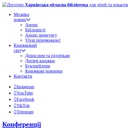
Харківська обласна бібліотека
для дітей та юнацтв
Мозаїка
новин
Анонс
Бібліовісті
Анонс конкурсу
Vivat переможцю!
Книжковий
світ
Дорослим та підліткам
Дитячі книжки
Буктрейлери
Книжкові новинки
Контакти
Instagram
YouTube
Facebook
TikTok
Telegram
Конференції