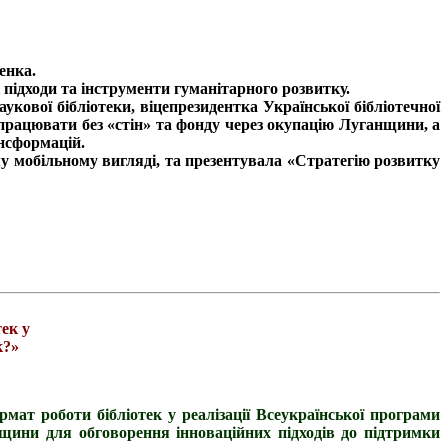
енка.
і підходи та інструменти гуманітарного розвитку.
укової бібліотеки, віцепрезидентка Української бібліотечної
я працювати без «стін» та фонду через окупацію Луганщини, а
нсформацій.
му мобільному вигляді, та презентувала «Стратегію розвитку
ек у
к?»
мат роботи бібліотек у реалізації Всеукраїнської програми
вщини для обговорення інноваційних підходів до підтримки