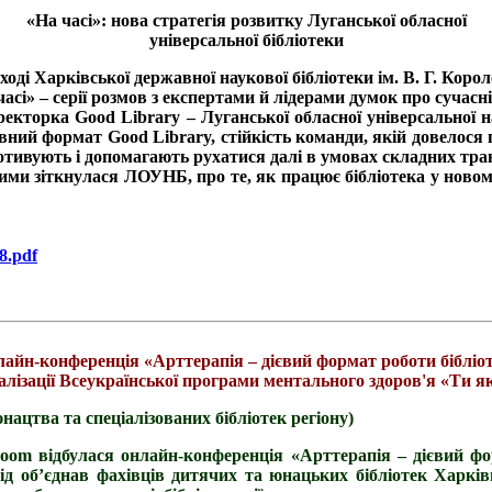
«На часі»: нова стратегія розвитку Луганської обласної
універсальної бібліотеки
оді Харківської державної наукової бібліотеки ім. В. Г. Корол
асі» – серії розмов з експертами й лідерами думок про сучасн
ректорка Good Library – Луганської обласної універсальної на
рівний формат Good Library, стійкість команди, якій довелос
отивують і допомагають рухатися далі в умовах складних тра
кими зіткнулася ЛОУНБ, про те, як працює бібліотека у ново
8.pdf
айн-конференція «Арттерапія – дієвий формат роботи бібліот
алізації Всеукраїнської програми ментального здоров'я «Ти я
юнацтва та спеціалізованих бібліотек регіону)
oom відбулася онлайн-конференція «Арттерапія – дієвий фор
ід об’єднав фахівців дитячих та юнацьких бібліотек Харкі