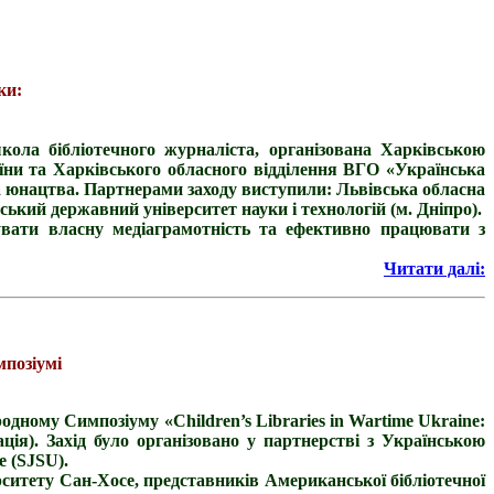
ки:
ла бібліотечного журналіста, організована Харківською
їни та Харківського обласного відділення ВГО «Українська
 та юнацтва. Партнерами заходу виступили: Львівська обласна
ський державний університет науки і технологій (м. Дніпро).
щувати власну медіаграмотність та ефективно працювати з
Читати далі:
мпозіумі
одному Симпозіуму «Children’s Libraries in Wartime Ukraine:
тація). Захід було організовано у партнерстві з Українською
е (SJSU).
ситету Сан-Хосе, представників Американської бібліотечної