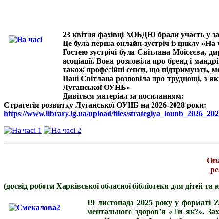
23 квітня фахівці ХОБДЮ брали участь у зах
Це була перша онлайн-зустріч із циклу «На ч
Гостею зустрічі була Світлана Моісєєва, ди
асоціації. Вона розповіла про бренд і манд
також професійні сенси, що підтримують, м
Пані Світлана розповіла про труднощі, з я
Луганської ОУНБ».
Дивіться матеріал за посиланням:
Стратегія розвитку Луганської ОУНБ на 2026-2028 роки:
https://www.library.lg.ua/upload/files/strategiya_lounb_2026_202
Онл
ре
(досвід роботи Харківської обласної бібліотеки для дітей та 
19 листопада 2025 року у форматі Z
ментального здоров’я «Ти як?». Зах