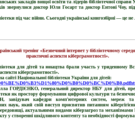
анських закладів вищої освіти та лідерів бібліотечної справи 
ків звернулися доктор Юля Госарт та доктор Ентоні Чоу, п
теки під час війни. Сьогодні українські книгозбірні — це не 
раїнський тренінг «Безпечний інтернет у бібліотечному серед
практичні аспекти кіберграмотності».
бліотеки для дітей та юнацтва брали участь у триденному Вс
аспекти кіберграмотності».
сайті Національної бібліотеки України для дітей:
F%D1%80%D0%BE%D0%B3%D1%80%D0%B0%D0%BC%D0%B0.pdfh
лла ГОРДІЄНКО, генеральний директор НБУ для дітей, прези
іотеки як простору формування цифрової культури та безпечної
завідувач кафедри комп'ютерних систем, мереж та кі
них наук, який свій виступ присвятив питанням кібергігієни
редовищі, актуальними видами кіберзагроз та механізмами ї
кту у створенні шкідливого контенту та необхідності формув