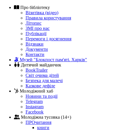
Про бібліотеку
Візитівка (відео)
Правила користування
Літопис
ЗМІ про нас
Публікації
Перемоги і досягнення
Відзнаки
Документи
Контакти
Музей "Блокпост пам'яті. Харків"
Дитячий майданчик
BookTrailer
Світ очима дітей
Безпека для малечі
Казкове дефіле
Молодіжний хаб
Новини та події
Telegram
Instagram
Facebook
Молодіжна тусовка (14+)
ПРОчитання
книги