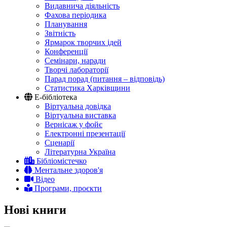
Видавнича діяльність
Фахова періодика
Планування
Звітність
Ярмарок творчих ідей
Конференції
Семінари, наради
Творчі лабораторії
Парад порад (питання – відповідь)
Статистика Харківщини
Е-бібліотека
Віртуальна довідка
Віртуальна виставка
Вернісаж у фойє
Електронні презентації
Сценарії
Літературна Україна
Бібліомістечко
Ментальне здоров'я
Відео
Програми, проєкти
Нові книги