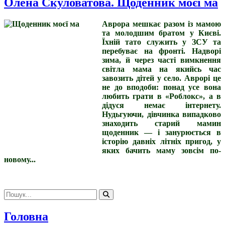
Олена Скуловатова. Щоденник моєї ма
Аврора мешкає разом із мамою
та молодшим братом у Києві.
Їхній тато служить у ЗСУ та
перебуває на фронті. Надворі
зима, й через часті вимкнення
світла мама на якийсь час
завозить дітей у село. Аврорі це
не до вподоби: понад усе вона
любить грати в «Роблокс», а в
дідуся немає інтернету.
Нудьгуючи, дівчинка випадково
знаходить старий мамин
щоденник — і занурюється в
історію давніх літніх пригод, у
яких бачить маму зовсім по-
новому...
Головна