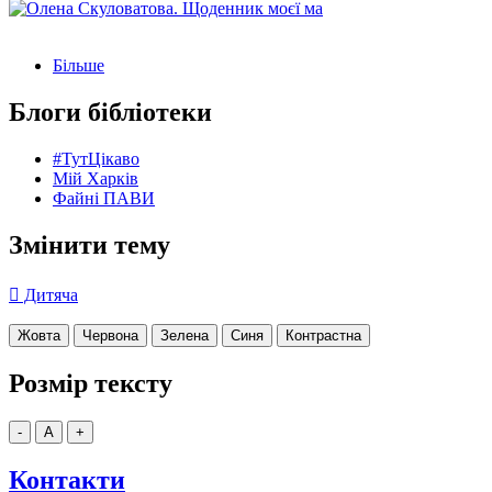
Більше
Блоги бібліотеки
#ТутЦікаво
Мій Харків
Файні ПАВИ
Змінити тему
Дитяча
Жовта
Червона
Зелена
Синя
Контрастна
Розмір тексту
-
A
+
Контакти