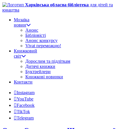
Харківська обласна бібліотека
для дітей та
юнацтва
Мозаїка
новин
Анонс
Бібліовісті
Анонс конкурсу
Vivat переможцю!
Книжковий
світ
Дорослим та підліткам
Дитячі книжки
Буктрейлери
Книжкові новинки
Контакти
Instagram
YouTube
Facebook
TikTok
Telegram