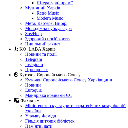
Літературні премії
Музичний Харків
Retro Music
Modern Music
Мета. Кар’єра. Вибір.
Молодіжна субкультура
Sos/Help
Здоровий спосіб життя
Цивільний захист
KO_LABA Харків
Новини та події
Telegram
Instagram
Про проєкт
Куточок Європейського Союзу
Куточки Європейського Союзу Харківщини
Новини
Euroquiz
Мандрівка країнами ЄС
Фахівцям
Міністерство культури та стратегічних комунікацій
України
У замку Феміди
Гільдія дитячих бібліотек
Пам’ятні дати